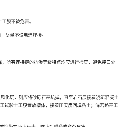
土工膜不被危害。
内，尽量不设电焊焊接。
择，所有连接缝的抗渗等级特点均应进行检查，避免接口处
透风化层，则应将砂砾石基坑掉，直至岩石层接着浇筑混凝土
土工试验土工膜置放槽体，接着压实度回填粘土；倘若路基工
或携带在膜上行走，防止对膜造成意外危害。