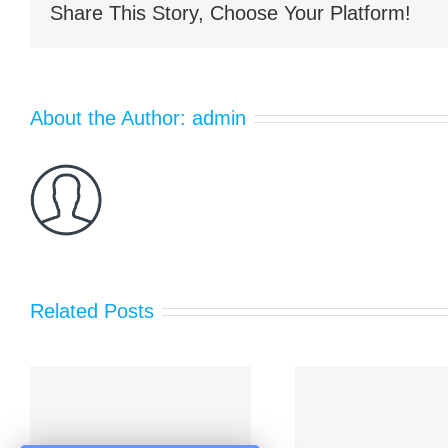
项
Share This Story, Choose Your Platform!
目
选
择
佳
路
About the Author:
admin
通
养
殖
土
工
膜
铺
设
Related Posts
泰安水
宁夏大型垃圾填埋