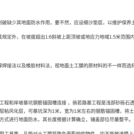
刺破缺少其地面防水作用，要不然，应设细沙垫层，以维护保养
规定外，在坡度超出1:6斜坡上距顶坡或地应力地域1.5米范围
焊焊接法以及橡胶材料法，视地面土工膜的原材料的不一样而选
工程和岸坡基坑钢筋锚固槽连接 ，倘若路基工程是浅部砂砾石
层粘风化层，可基坑深为1米，宽为1米左右的钢筋锚固槽，将
方式进行地面防水，其长度根据计算确立，铺盖部位尽量整平。
用工具等，凡能对土工膜导致负面影响的物件，均不能放进膜上