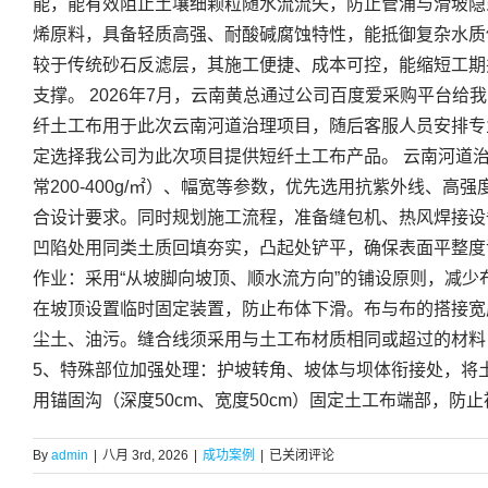
能，能有效阻止土壤细颗粒随水流流失，防止管涌与滑坡隐
烯原料，具备轻质高强、耐酸碱腐蚀特性，能抵御复杂水质
较于传统砂石反滤层，其施工便捷、成本可控，能缩短工期
支撑。 2026年7月，云南黄总通过公司百度爱采购平台
纤土工布用于此次云南河道治理项目，随后客服人员安排专
定选择我公司为此次项目提供短纤土工布产品。 云南河道
常200-400g/㎡）、幅宽等参数，优先选用抗紫外线、
合设计要求。同时规划施工流程，准备缝包机、热风焊接设
凹陷处用同类土质回填夯实，凸起处铲平，确保表面平整度误
作业：采用“从坡脚向坡顶、顺水流方向”的铺设原则，减少
在坡顶设置临时固定装置，防止布体下滑。布与布的搭接宽度
尘土、油污。缝合线须采用与土工布材质相同或超过的材料
5、特殊部位加强处理：护坡转角、坡体与坝体衔接处，将
用锚固沟（深度50cm、宽度50cm）固定土工布端部，防止被水
云
By
admin
|
八月 3rd, 2026
|
成功案例
|
已关闭评论
南