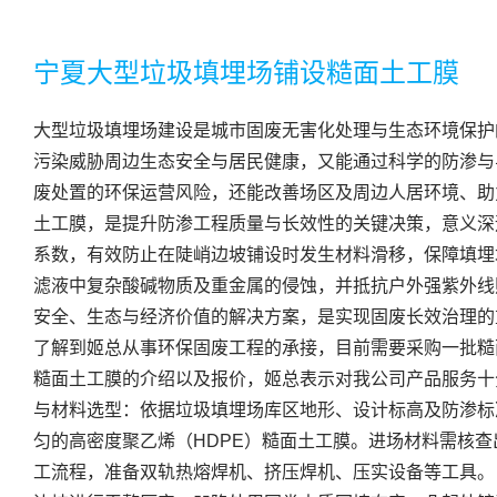
河
道
治
宁夏大型垃圾填埋场铺设糙面土工膜
理
工
大型垃圾填埋场建设是城市固废无害化处理与生态环境保护
程
选
污染威胁周边生态安全与居民健康，又能通过科学的防渗与
择
废处置的环保运营风险，还能改善场区及周边人居环境、助
佳
土工膜，是提升防渗工程质量与长效性的关键决策，意义深
路
通
系数，有效防止在陡峭边坡铺设时发生材料滑移，保障填埋
短
滤液中复杂酸碱物质及重金属的侵蚀，并抵抗户外强紫外线
纤
安全、生态与经济价值的解决方案，是实现固废长效治理的重
土
工
了解到姬总从事环保固废工程的承接，目前需要采购一批糙
布
糙面土工膜的介绍以及报价，姬总表示对我公司产品服务十
与材料选型：依据垃圾填埋场库区地形、设计标高及防渗标
匀的高密度聚乙烯（HDPE）糙面土工膜。进场材料需核
工流程，准备双轨热熔焊机、挤压焊机、压实设备等工具。