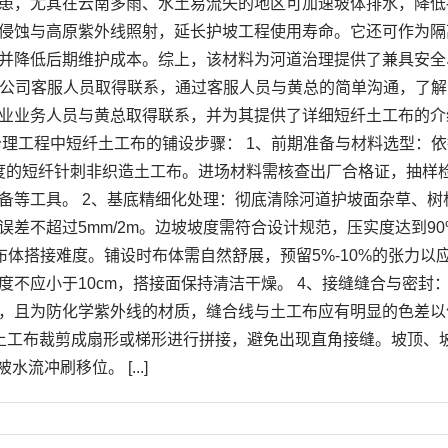
患，尤其在云南多雨、水土易流失的地区可加速坡体排水，降低
侵蚀与高原紫外线照射，延长护坡工程使用寿命。它还可作为隔
并降低后期维护成本。综上，该材料为河道治理提供了兼具安全
给我公司客服人员取得联系，通过客服人员与黄总的简单沟通，了
业业务人员与黄总取得联系，并为其提供了详细短纤土工布的介
治理工程中短纤土工布的铺设步骤： 1、前期准备与材料选型：
高强度的短纤针刺非织造土工布。进场材料需核查出厂合格证，抽样
备等工具。 2、基底精细化处理：彻底清除河道护坡面杂草、
差不超过5mm/2m。边坡坡度需符合设计规范，压实度达到90
布体搭接难度。铺设时布体需自然舒展，预留5%-10%的张力
不应小于10cm，搭接面保持清洁干燥。 4、接缝缝合与密
，且为防化学紫外线的材质，缝合线与土工布应有明显的色差以
土工布裁剪成扇形或梯形进行拼接，避免出现直角接缝。坡顶、坡
流冲刷移位。 [...]