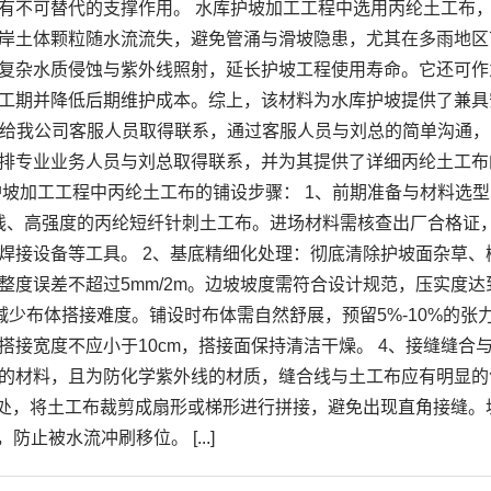
有不可替代的支撑作用。 水库护坡加工工程中选用丙纶土工布
岸土体颗粒随水流流失，避免管涌与滑坡隐患，尤其在多雨地区
复杂水质侵蚀与紫外线照射，延长护坡工程使用寿命。它还可作
工期并降低后期维护成本。综上，该材料为水库护坡提供了兼具
平台给我公司客服人员取得联系，通过客服人员与刘总的简单沟通
排专业业务人员与刘总取得联系，并为其提供了详细丙纶土工布
护坡加工工程中丙纶土工布的铺设步骤： 1、前期准备与材料选
紫外线、高强度的丙纶短纤针刺土工布。进场材料需核查出厂合格证
焊接设备等工具。 2、基底精细化处理：彻底清除护坡面杂草
度误差不超过5mm/2m。边坡坡度需符合设计规范，压实度达到
减少布体搭接难度。铺设时布体需自然舒展，预留5%-10%的
接宽度不应小于10cm，搭接面保持清洁干燥。 4、接缝缝
的材料，且为防化学紫外线的材质，缝合线与土工布应有明显的
处，将土工布裁剪成扇形或梯形进行拼接，避免出现直角接缝。
止被水流冲刷移位。 [...]