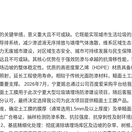
的关键举措，意义重大且不可或缺。它既能实现城市生活垃圾的
导排系统，减少渗滤液无序排放与填埋气体逸散，维系区域生态
力无废城市建设，对区域生态安全、城市可持续发展与民生保障
远且不可或缺。其核心优势在于强效防渗与卓越的抗滑移性能，
场边坡的整体稳定性。优质的高密度聚乙烯（HDPE）材质具
照射，延长工程使用寿命。相较于传统光面防渗材料，糙面土工
要支撑。 2026年7月，宁夏姬总通过公司百度爱采购平台给
面土工膜用于此次宁夏大型垃圾填埋场防渗建设项目，随后客服
分认可，最终决定选择我公司为此次项目提供糙面土工膜产品。 
准，确定土工膜的膜厚（通常选用1.5mm及以上厚度）及单糙
查出厂合格证，抽样检测防渗系数、抗拉强度、抗穿刺性及耐环
 2、基底精细化处理：彻底清除填埋场库区及边坡的杂草、树