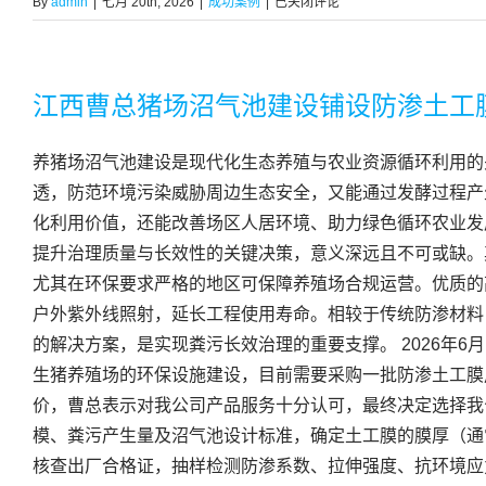
泰
By
admin
|
七月 20th, 2026
|
成功案例
|
已关闭评论
安
水
库
护
江西曹总猪场沼气池建设铺设防渗土工
坡
工
养猪场沼气池建设是现代化生态养殖与农业资源循环利用的
程
铺
透，防范环境污染威胁周边生态安全，又能通过发酵过程产
设
化利用价值，还能改善场区人居环境、助力绿色循环农业发
佳
提升治理质量与长效性的关键决策，意义深远且不可或缺。
路
通
尤其在环保要求严格的地区可保障养殖场合规运营。优质的
丙
户外紫外线照射，延长工程使用寿命。相较于传统防渗材料
纶
的解决方案，是实现粪污长效治理的重要支撑。 2026年
土
工
生猪养殖场的环保设施建设，目前需要采购一批防渗土工膜
布
价，曹总表示对我公司产品服务十分认可，最终决定选择我
模、粪污产生量及沼气池设计标准，确定土工膜的膜厚（通常
核查出厂合格证，抽样检测防渗系数、拉伸强度、抗环境应