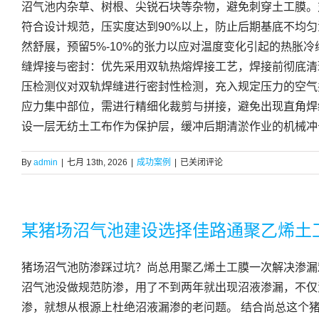
沼气池内杂草、树根、尖锐石块等杂物，避免刺穿土工膜。
符合设计规范，压实度达到90%以上，防止后期基底不均匀
然舒展，预留5%-10%的张力以应对温度变化引起的热胀
缝焊接与密封：优先采用双轨热熔焊接工艺，焊接前彻底清
压检测仪对双轨焊缝进行密封性检测，充入规定压力的空气
应力集中部位，需进行精细化裁剪与拼接，避免出现直角焊
设一层无纺土工布作为保护层，缓冲后期清淤作业的机械冲击。 [
江
By
admin
|
七月 13th, 2026
|
成功案例
|
已关闭评论
西
曹
总
猪
某猪场沼气池建设选择佳路通聚乙烯土
场
沼
猪场沼气池防渗踩过坑？尚总用聚乙烯土工膜一次解决渗漏难
气
池
沼气池没做规范防渗，用了不到两年就出现沼液渗漏，不仅
建
渗，就想从根源上杜绝沼液漏渗的老问题。 结合尚总这个
设