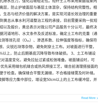
孔隙水压力，强化边坡稳定性。短纤土工布采用聚酯或聚丙
离层，防止护坡面层与基层土体混杂，保持结构完整性。相
、生态与经济价值的解决方案，是实现河道长效治理的重要
解到黄总从事水利河道整治工程的承接，目前需要采购一批短
绍以及报价，黄总表示对我公司产品服务十分认可，最终决
依据河道地形、水文条件及反滤标准，确定土工布的克重（通
检测等效孔径（O₉₅）、渗透系数、拉伸强度等指标，确保符
树根、尖锐石块等杂物，避免刺穿土工布。对坡面进行平整，
%以上，防止后期基底沉降导致布体破损。 3、土工布铺设
以应对温度变化，避免拉扯过紧或松弛堆叠。坡面铺设时，可
封：优先采用缝包机缝合或热风焊接工艺，缝合前清理搭接面的
便于检查。确保缝合平整无漏缝，不合格接缝需及时补缝。
脚等应力集中部位，增设宽50cm以上的土工布缓冲层，并
Read More