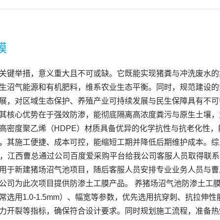
膜
关键举措，意义重大且不可或缺。它既能实现猪粪与冲洗废水的
生沼气能源和有机肥料，维系农业生态平衡。同时，规范建设的
展，对区域生态保护、养殖产业可持续发展与民生保障具有不可
其核心优势在于强效防渗，能彻底隔离高浓度粪污与原生土壤，
高密度聚乙烯（HDPE）材质具备优异的化学抗性与抗老化性
，其施工便捷、成本可控，能缩短工期并降低后期维护成本。综
6月，江西曹总通过公司百度爱采购平台给我公司客服人员取得联
用于新建猪场沼气池项目，随后客服人员安排专业业务人员与曹
公司为此次项目提供防渗土工膜产品。 养猪场沼气池防渗土工膜
选用1.0-1.5mm）、幅宽等参数，优先选用抗穿刺、抗拉伸
力开裂等指标，确保符合设计要求。同时规划施工流程，准备热