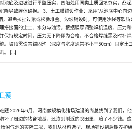
对池底及边坡进行平整压实，凹陷处用同类土质回填夯实，凸起处
沉降导致膜体破损。 3、土工膜铺设作业：采用“从池底中心向
冷缩，避免拉扯过紧或松弛堆叠。边坡铺设时，可使用沙袋等软质
理搭接面的尘土、水分与油污。根据膜厚调整焊机温度、压力和
并保持规定时间，压力无下降即为合格，不合格焊缝需及时补焊
缝。坡顶需设置锚固沟（深度与宽度通常不小于50cm）固定土
...]
工膜
题 2026年6月，河南做规模化猪场建设的尚总找到了我们，他
泡坏了周边的猪舍地基，还渗到附近的农田里，赔了不少钱。这
猪场沼气池的实际工况，我们从材料选型、现场铺设到后期养护