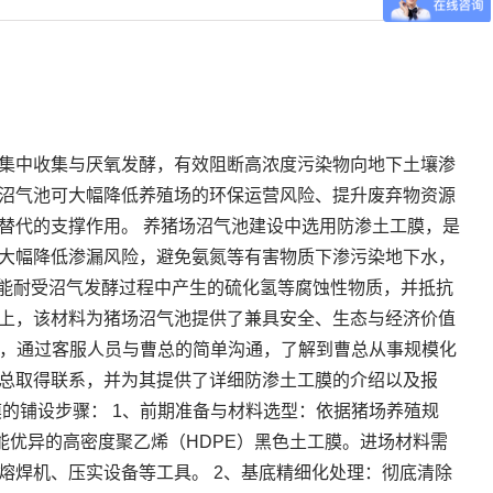
Read More
集中收集与厌氧发酵，有效阻断高浓度污染物向地下土壤渗
沼气池可大幅降低养殖场的环保运营风险、提升废弃物资源
替代的支撑作用。 养猪场沼气池建设中选用防渗土工膜，是
大幅降低渗漏风险，避免氨氮等有害物质下渗污染地下水，
，能耐受沼气发酵过程中产生的硫化氢等腐蚀性物质，并抵抗
上，该材料为猪场沼气池提供了兼具安全、生态与经济价值
系，通过客服人员与曹总的简单沟通，了解到曹总从事规模化
总取得联系，并为其提供了详细防渗土工膜的介绍以及报
的铺设步骤： 1、前期准备与材料选型：依据猪场养殖规
性能优异的高密度聚乙烯（HDPE）黑色土工膜。进场材料需
熔焊机、压实设备等工具。 2、基底精细化处理：彻底清除