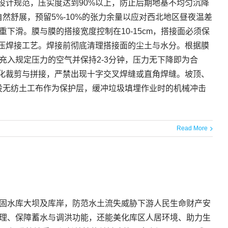
设计规范，压实度达到90%以上，防止后期地基不均匀沉降
然舒展，预留5%-10%的张力余量以应对西北地区昼夜温差
滑。膜与膜的搭接宽度控制在10-15cm，搭接面必须保
挤压焊接工艺。焊接前彻底清理搭接面的尘土与水分。根据膜
入规定压力的空气并保持2-3分钟，压力无下降即为合
细化裁剪与拼接，严禁出现十字交叉焊缝或直角焊缝。坡顶、
设无纺土工布作为保护层，缓冲垃圾填埋作业时的机械冲击
Read More
固水库大坝及库岸，防范水土流失威胁下游人民生命财产安
理、保障蓄水与调洪功能，还能美化库区人居环境、助力生