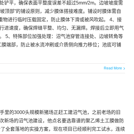
铲平，确保表面平整度误差不超过5mm/2m。边坡坡度需
边坡顶部”的铺设原则，减少膜体搭接难度。铺设时膜体需自
重物进行临时压载固定，防止膜体下滑或被风吹起。 4、接
行进速度，确保焊缝平整、均匀、无漏焊。焊接后立即用气
。 5、特殊部位加强处理：沼气池穿管连接处、边坡转角等
工膜端部，防止被水流冲刷或介质侧向推力移位；池底可铺
Read More
手里的3000头规模新猪场正赶工建沼气池，之前老场的旧
次新场的沼气池建设，他点名要选靠谱的聚乙烯土工膜做防
给了全套落地的实操方案，现在项目已经顺利完工试水，连续