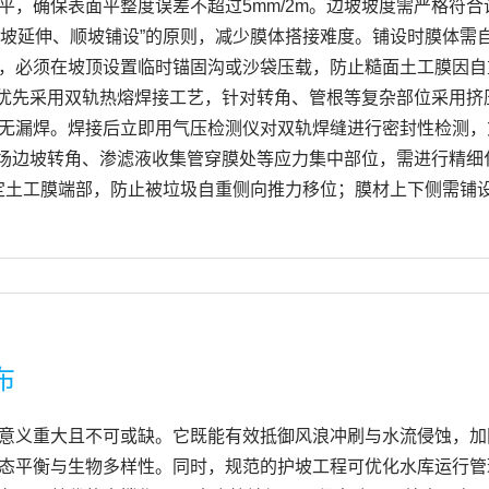
，确保表面平整度误差不超过5mm/2m。边坡坡度需严格符合
边坡延伸、顺坡铺设”的原则，减少膜体搭接难度。铺设时膜体需自
必须在坡顶设置临时锚固沟或沙袋压载，防止糙面土工膜因自重下
域优先采用双轨热熔焊接工艺，针对转角、管根等复杂部位采用
无漏焊。焊接后立即用气压检测仪对双轨焊缝进行密封性检测，充
埋场边坡转角、渗滤液收集管穿膜处等应力集中部位，需进行精
固定土工膜端部，防止被垃圾自重侧向推力移位；膜材上下侧需铺
布
意义重大且不可或缺。它既能有效抵御风浪冲刷与水流侵蚀，加
态平衡与生物多样性。同时，规范的护坡工程可优化水库运行管