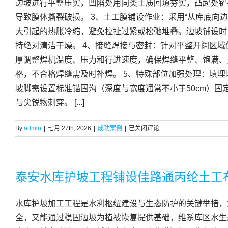
边坡进行平整压实，凹陷处用同类土质回填夯实，凸起处铲平
导致膜体撕裂破损。 3、土工膜铺设作业：采用“从库底向
大引起的热胀冷缩，避免拉扯过紧或松弛堆叠。边坡铺设时，
持绝对清洁干燥。 4、接缝焊接与密封：针对平整开阔区
厚调整焊机温度、压力和行进速度，确保焊缝平整、饱满、
格，不合格焊缝需及时补焊。 5、特殊部位加强处理：填
坡脚需设置标准锚固沟（深度与宽度通常不小于50cm）
与尖锐物刺穿。 [...]
宁
By
admin
|
七月 27th, 2026
|
成功案例
|
已关闭评论
夏
大
型
垃
泰安水库护坡工程铺设佳路通丙纶土工
圾
填
水库护坡加工工程是水利枢纽建设与生态防护的关键举措，
埋
场
全，又能通过稳固边坡为植被恢复提供基础，维系库区水生
铺