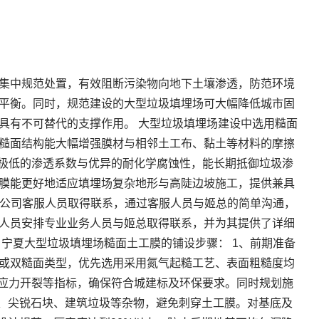
集中规范处置，有效阻断污染物向地下土壤渗透，防范环境
平衡。同时，规范建设的大型垃圾填埋场可大幅降低城市固
具有不可替代的支撑作用。 大型垃圾填埋场建设中选用糙面
糙面结构能大幅增强膜材与相邻土工布、黏土等材料的摩擦
备极低的渗透系数与优异的耐化学腐蚀性，能长期抵御垃圾渗
膜能更好地适应填埋场复杂地形与高陡边坡施工，提供兼具
我公司客服人员取得联系，通过客服人员与姬总的简单沟通，
人员安排专业业务人员与姬总取得联系，并为其提供了详细
宁夏大型垃圾填埋场糙面土工膜的铺设步骤： 1、前期准备
面或双糙面类型，优先选用采用氮气起糙工艺、表面粗糙度均
境应力开裂等指标，确保符合城建标及环保要求。同时规划施
根、尖锐石块、建筑垃圾等杂物，避免刺穿土工膜。对基底及