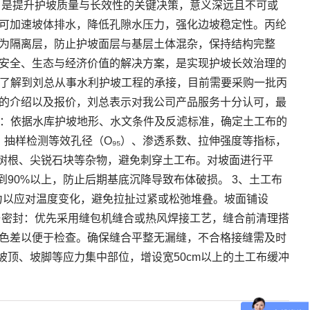
，是提升护坡质量与长效性的关键决策，意义深远且不可或
可加速坡体排水，降低孔隙水压力，强化边坡稳定性。丙纶
为隔离层，防止护坡面层与基层土体混杂，保持结构完整
安全、生态与经济价值的解决方案，是实现护坡长效治理的
，了解到刘总从事水利护坡工程的承接，目前需要采购一批丙
的介绍以及报价，刘总表示对我公司产品服务十分认可，最
型：依据水库护坡地形、水文条件及反滤标准，确定土工布的
，抽样检测等效孔径（O₉₅）、渗透系数、拉伸强度等指标，
、树根、尖锐石块等杂物，避免刺穿土工布。对坡面进行平
90%以上，防止后期基底沉降导致布体破损。 3、土工布
张力以应对温度变化，避免拉扯过紧或松弛堆叠。坡面铺设
合与密封：优先采用缝包机缝合或热风焊接工艺，缝合前清理搭
色差以便于检查。确保缝合平整无漏缝，不合格接缝需及时
坡顶、坡脚等应力集中部位，增设宽50cm以上的土工布缓冲