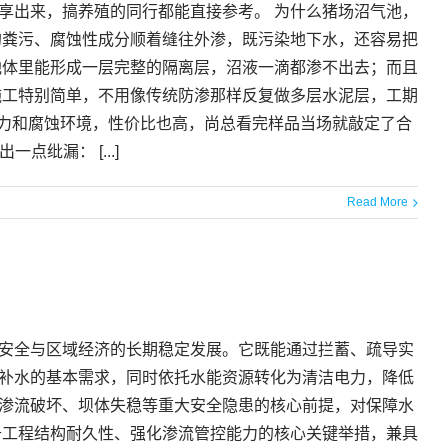
享出来，搞养殖的同行都能直接参考。 为什么猪场沼气池，
的粪污、腐蚀性成分顺着缝往外渗，既污染地下水，还容易把
池体里能形成一层完整的隔离层，沼液一滴都渗不出去；而且
施工特别简单，不用像传统防渗那样反复做多层水泥层，工期
受力和腐蚀环境，性价比也高，尚总看完样品当场就敲定了合
纰漏： [...]
Read More
安全与区域经济的长期稳定发展。它既能通过拦蓄、疏导实
补水的基本需求，同时依托水能资源转化为清洁电力，降低
渗流破坏、坝体失稳等重大安全隐患的核心前提，对保障水
升工程结构耐久性、强化渗流管控能力的核心关键举措，兼具