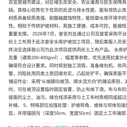
态宜居城市建设，对区域生态安全、农业灌溉与民生保障具
设
缺。其核心优势在于优异的反滤与排水性能，能有效防止库
糙
面
材质具备轻质高强、耐酸碱腐蚀特性，能抵御水库环境中的
土
性。相较于传统护坡材料，其施工便捷、成本可控，能缩短
工
重要支撑。 2026年7月，泰安刘总通过公司百度爱采购
膜
纶土工布用于此次泰安水库护坡加工项目，随后客服人员安
终决定选择我公司为此次项目提供丙纶土工布产品。 水库
克重（通常200-400g/㎡）、幅宽等参数，优先选用抗
确保符合设计要求。同时规划施工流程，准备缝包机、热风
整，凹陷处用同类土质回填夯实，凸起处铲平，确保表面平整
铺设作业：采用“从坡脚向坡顶、顺水流方向”的铺设原则，
时，可在坡顶设置临时固定装置，防止布体下滑。布与布的搭
接面的尘土、油污。缝合线须采用与土工布材质相同或超过
补缝。 5、特殊部位加强处理：护坡转角、坡体与坝体衔接
层，并用锚固沟（深度50cm、宽度50cm）固定土工布端部，防