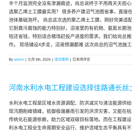
半个月监测完全没有渗漏痕迹，尚总说终于不用再天天担心
铺
设
选聚乙烯土工膜最实用？ 很多养户建沼气池图省事，直接
防
池体基础泡坏。 尚总这次选的聚乙烯土工膜，刚好完美适
渗
它耐粪污腐蚀的能力特别好，沼液里的有机物、氨氮长期泡
土
工
短还省钱，特别适合猪场赶投产进度的需求。我们给尚总推荐
膜
作。 现场铺设4步走，沼液想漏都难 这次尚总的沼气池施工
某
By
admin
|
七月 6th, 2026
|
成功案例
|
已关闭评论
猪
场
沼
气
河南水利水电工程建设选择佳路通长丝
池
建
水利水电工程是区域水资源调配、防洪减灾与清洁能源供给
设
选
现汛期削峰错峰，抵御极端暴雨引发的洪涝灾害，又能在枯
择
传统化石能源依赖，助力区域双碳目标落地。而在工程建设
佳
利水电工程全生命周期安全运行、维护流域生态平衡具有不
路