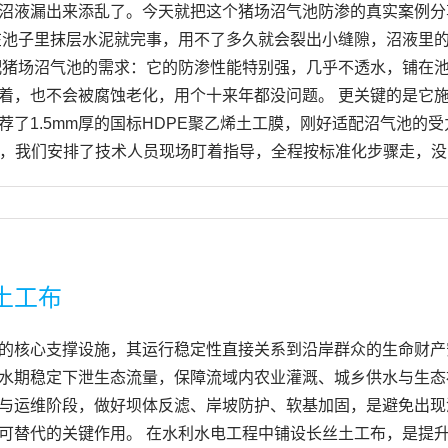
沼液漏出来添乱了。今天就把这个猪场沼气池防渗的真实案例分
在池子里抹层水泥就完事，用不了多久就会裂出小缝隙，沼液里
配猪场沼气池的需求：它的防渗性能特别强，几乎不透水，铺在
着，也不会被腐蚀老化，用个十来年都没问题。 更关键的是它
了1.5mm厚的国标HDPE聚乙烯土工膜，刚好适配沼气池的
，我们安排了技术人员现场盯着指导，全程按标准化步骤走，没出一点
土工布
的核心支撑设施，其运行稳定性直接关系到沿岸群众的生命财产
水期稳定下泄生态流量，保障流域内农业灌溉、城乡供水与生态
与运维阶段，做好坝体反滤、岸坡防护、软基加固，是避免出现
可替代的关键作用。 在水利水电工程中铺设长丝土工布，是提