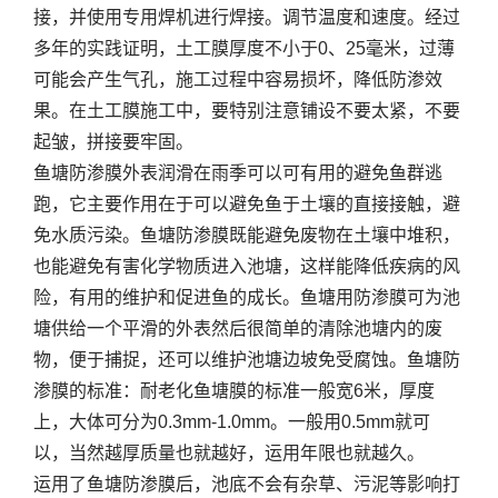
接，并使用专用焊机进行焊接。调节温度和速度。经过
多年的实践证明，土工膜厚度不小于0、25毫米，过薄
可能会产生气孔，施工过程中容易损坏，降低防渗效
果。在土工膜施工中，要特别注意铺设不要太紧，不要
起皱，拼接要牢固。
鱼塘防渗膜外表润滑在雨季可以可有用的避免鱼群逃
跑，它主要作用在于可以避免鱼于土壤的直接接触，避
免水质污染。鱼塘防渗膜既能避免废物在土壤中堆积，
也能避免有害化学物质进入池塘，这样能降低疾病的风
险，有用的维护和促进鱼的成长。鱼塘用防渗膜可为池
塘供给一个平滑的外表然后很简单的清除池塘内的废
物，便于捕捉，还可以维护池塘边坡免受腐蚀。鱼塘防
渗膜的标准：耐老化鱼塘膜的标准一般宽6米，厚度
上，大体可分为0.3mm-1.0mm。一般用0.5mm就可
以，当然越厚质量也就越好，运用年限也就越久。
运用了鱼塘防渗膜后，池底不会有杂草、污泥等影响打