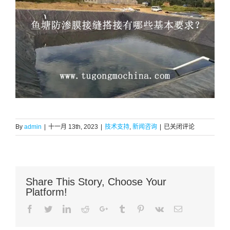
鱼
By
admin
|
十一月 13th, 2023
|
技术支持
,
新闻咨询
|
已关闭评论
塘
防
渗
膜
Share This Story, Choose Your
接
Platform!
缝
搭
Facebook
Twitter
LinkedIn
Reddit
Google+
Tumblr
Pinterest
Vk
Email
接
有