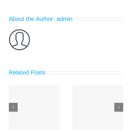
哪
些
基
About the Author:
admin
本
要
求？
Related Posts
泰
泰安佳路通成
利
功引入高端压
油田防渗膜的
O
延膜与高速针
施工技术有哪
全
频短纤土工布
些须专注？
程
设备