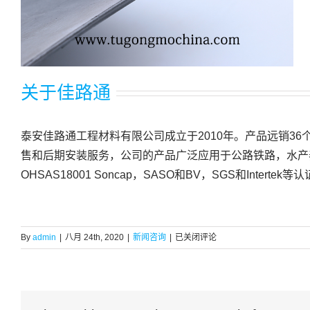
关于佳路通
泰安佳路通工程材料有限公司成立于2010年。产品远销3
售和后期安装服务，公司的产品广泛应用于公路铁路，水产养殖
OHSAS18001 Soncap，SASO和BV，SGS和Int
HDPE
By
admin
|
八月 24th, 2020
|
新闻咨询
|
已关闭评论
土
工
膜
工
艺