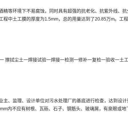
、酒精等环境下不易腐蚀，同时具有超强的抗老化、抗紫外线、
程中土工膜的厚度为1.5mm，总的用量达到了20.85万m。
一 擦拭尘土一焊接试验一焊接一检测一修补一复检一验收一土
括业主、监理、设计单位对污水处理厂的基底进行检查，达到设
5mm内不应有树根、瓦砾、石子、钢筋头、玻璃屑，有泉眼或