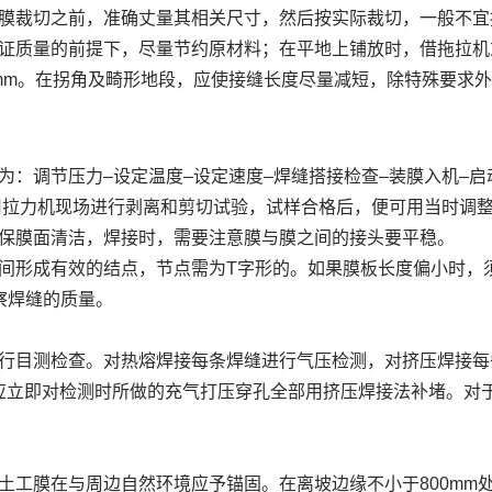
膜裁切之前，准确丈量其相关尺寸，然后按实际裁切，一般不宜
证质量的前提下，尽量节约原材料；在平地上铺放时，借拖拉机
0 mm。在拐角及畸形地段，应使接缝长度尽量减短，除特殊要求外
：调节压力–设定温度–设定速度–焊缝搭接检查–装膜入机–
cm,并用拉力机现场进行剥离和剪切试验，试样合格后，便可用当
保膜面清洁，焊接时，需要注意膜与膜之间的接头要平稳。
间形成有效的结点，节点需为T字形的。如果膜板长度偏小时，
察焊缝的质量。
目测检查。对热熔焊接每条焊缝进行气压检测，对挤压焊接每条焊
毕，应立即对检测时所做的充气打压穿孔全部用挤压焊接法补堵。
工膜在与周边自然环境应予锚固。在离坡边缘不小于800mm处开