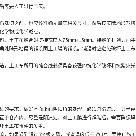
后需要人工进行压实。
布裁切之前，也应该准确丈量其相关尺寸，然后按实际地形裁切
化学物或化学斑点。
。土工布缝合时搭接宽度为75mm+15mm。接缝的排列方向
角处畸形地段的铺设同土工膜的铺设。铺设时应避免破坏土工布
洁。土工布所用的缝合线必须具备较强的抗化学破坏和抗紫外光
的要求。做好基面上面阴阳角的处理，必须圆滑过渡，其半径不
置于仓库内。尽量是阴凉处。对土工膜进行焊缝后，需要确保焊
坏土工布事件的发生。
响，如果遇到超过了4级大风，或者温度低于5℃时，要停止施