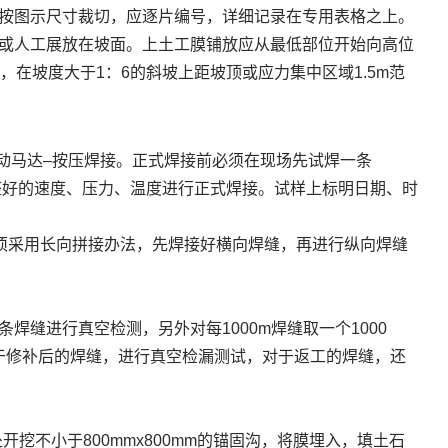
按图示尺寸裁切，应逐片编号，详细记录在专用表格之上。
或人工展放在坡面。上土工膜铺放应从最低部位开始向高位
，在坡度大于1：6的斜坡上距坡顶或应力集中区域1.5m范
启动马达–按压焊接。正式焊接前必须在现场先试焊一条
时调整好的速度、压力、温度进行正式焊接。试样上标明日期、时
须采用长向拼接办法，先焊接好横向焊缝，再进行纵向焊缝
缝进行真空检测，另外对每1000m焊缝取一个1000
对于修补后的焊缝，进行真空检漏测试，对于返工的焊缝，还
挖不小于800mmx800mm的锚固沟，将膜埋入，填土石