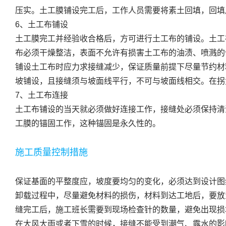
压实。土工膜铺设完工后，工作人员需要将素土回填，回填
6、土工布铺设
土工膜完工并经验收合格后，方可进行土工布的铺设。土工
布必须干燥整洁，表面不允许有损害土工布的油渍、喷溅的
铺设土工布时应力求接缝减少，保证质量前提下尽量节约材料
坡铺设，且接缝须与坡面线平行，不可与坡面线相交。在拐
7、土工布连接
土工布铺设的当天就必须做好连接工作，接缝处必须保持清
工膜的锚固工作，这种锚固是永久性的。
施工质量控制措施
保证基面的平整度应，坡度要均匀的变化，必须达到设计图纸
卸载过程中，尽量避免材料的损伤，材料到达工地后，要放
缝完工后，施工班长需要到现场检查针的数量，避免出现损
在大风大雨或者下雪的时候，接缝不能受到潮气、露水的影