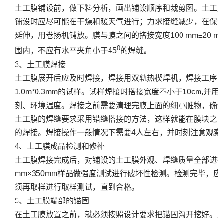
土工膜铺设前，做下料分析，画出铺设顺序和裁剪图。土工
铺设时应尽可能在干燥和暖天气进行；力求接缝减少，在保
延伸，用卷扬机铺放。膜与膜之间的搭接宽度100 mm±2
0
围内，不应有水平夹角小于45
的焊缝。
3、土工膜焊接
土工膜展开后应及时焊接，焊接用双轨热楔焊机，焊接工序为
1.0m*0.3mm的试样。试样焊接时搭接宽度不小于10
刻、环境温度。焊接之前需要清理完膜上面的细小脏物，确
土工膜的焊缝要求采用错缝搭接的方法，这样就能在膜块之
的焊接。焊接操作一般情况下需要4人左右，并时刻注意观
4、土工膜成品检测和修补
土工膜焊接完成后，对铺设的土工膜外观、焊缝质量全部进行
mm×350mm样品做强度测试进行破坏性检测。检测完
须再取样进行取样测试，直到合格。
5、土工膜端部的锚固
在土工膜放置之前，就必须按照设计要求把锚固沟开挖好。土